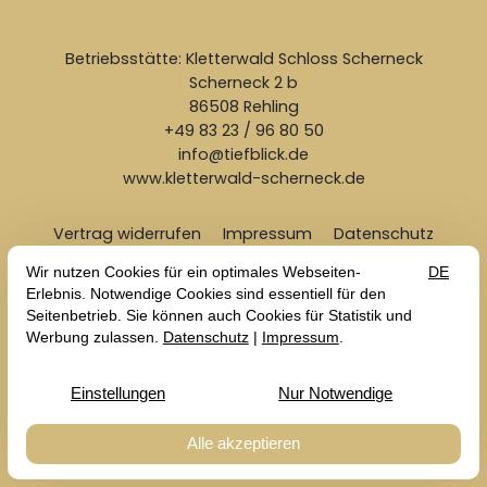
Betriebsstätte: Kletterwald Schloss Scherneck
Scherneck 2 b
86508 Rehling
+49 83 23 / 96 80 50
info@tiefblick.de
www.kletterwald-scherneck.de
Vertrag widerrufen
Impressum
Datenschutz
AGB
Erklärung zur Barrierefreiheit
Alle Preise gelten inkl. MwSt. zzgl. Versandkosten
© 2026 Betriebsstätte: Kletterwald Schloss Scherneck
— Site by
prointernet